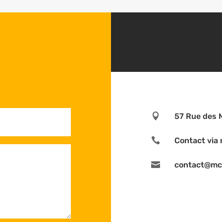

57 Rue des 

Contact via 

contact@mc